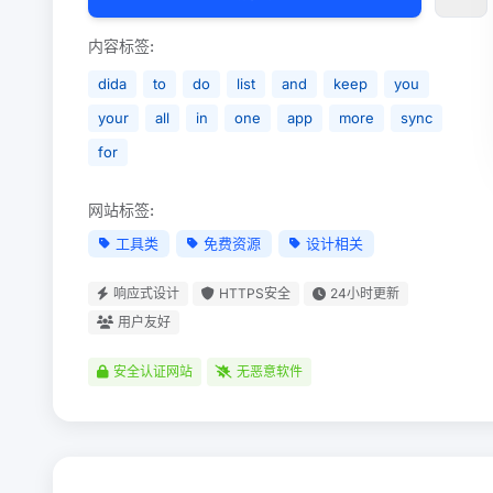
内容标签:
dida
to
do
list
and
keep
you
your
all
in
one
app
more
sync
for
网站标签:
工具类
免费资源
设计相关
响应式设计
HTTPS安全
24小时更新
用户友好
安全认证网站
无恶意软件