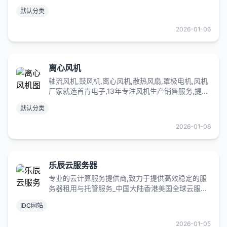
多种现货库存,支持个性化服务方案,应用于空气净化,
默认分类
电气设备,自动化机器等领域
2026-01-06
离心风机
轴流风机,鼓风机,离心风机,散热风扇,罩极电机,风机
厂家就选首肯电子,13年专注风机生产销售服务,提供
10000多种产品型号,全新原装,正品保障,现货供应,
默认分类
支持定制服务,交期快捷
2026-01-06
乐辰云服务器
专业的云计算服务提供商,致力于提供高效稳定的服
务器租用与托管服务_中国大陆香港美国全球云服务
器物理机_我们的数据中心和云服务能满足您的各种
IDC网站
业务需求,为您的企业提供最优质的云解决方案。
2026-01-05