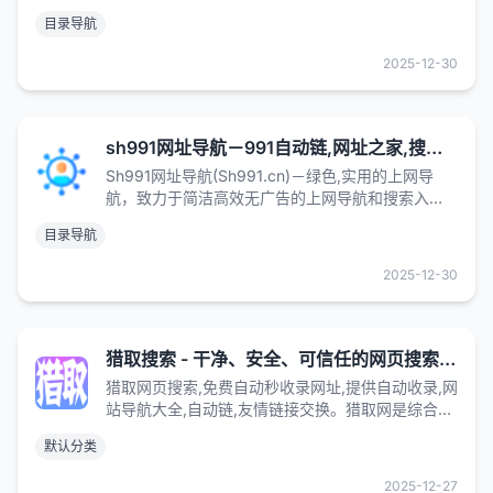
提供自动收录网站,网址导航源码,自动链,友情链接交
目录导航
换。
2025-12-30
sh991网址导航－991自动链,网址之家,搜索大全,绿色,快速,安全的专业导航站
Sh991网址导航(Sh991.cn)－绿色,实用的上网导
航，致力于简洁高效无广告的上网导航和搜索入
口，沉淀最具价值链接，全站无商业推广，简约而
目录导航
不简单。
2025-12-30
猎取搜索 - 干净、安全、可信任的网页搜索引擎
猎取网页搜索,免费自动秒收录网址,提供自动收录,网
站导航大全,自动链,友情链接交换。猎取网是综合资
源性网站,内容丰富,涵盖面广,民间偏方,影视金曲,药
默认分类
品使用说明,谜语,菜谱大全等等，上网找资源就上猎
取网。
2025-12-27