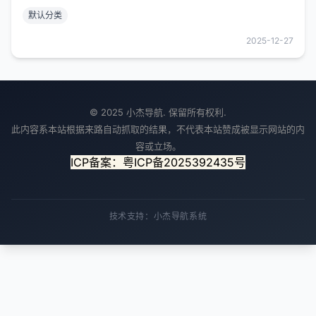
源性网站,内容丰富,涵盖面广,民间偏方,影视金曲,药
默认分类
品使用说明,谜语,菜谱大全等等，上网找资源就上猎
取网。
2025-12-27
© 2025 小杰导航. 保留所有权利.
此内容系本站根据来路自动抓取的结果，不代表本站赞成被显示网站的内
容或立场。
ICP备案：粤ICP备2025392435号
技术支持：小杰导航系统